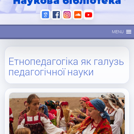
Наукова бібліотека
MENU
Етнопедагогіка як галузь
педагогічної науки