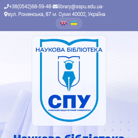
+38(0542)68-59-48
•
library@sspu.edu.ua
•
вул. Роменська, 87 м. Суми 40002, Україна