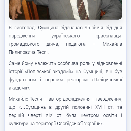
В листопаді Сумщина відзначає 95-річчя від дня
народження українського краєзнавця,
громадського діяча, педагога – Михайла
Пилиповича Теслі.
Саме йому належить особлива роль у відновленні
історії «Попівської академії» на Сумщині, він був
фундатором і першим ректором «Паліцинської
академії».
Михайло Тесля – автор дослідження і твердження,
що «…Сумщина в другій половині XVIII ст. та
першій чверті XIX ст. була центром освіти і
культури на території Слобідської України».