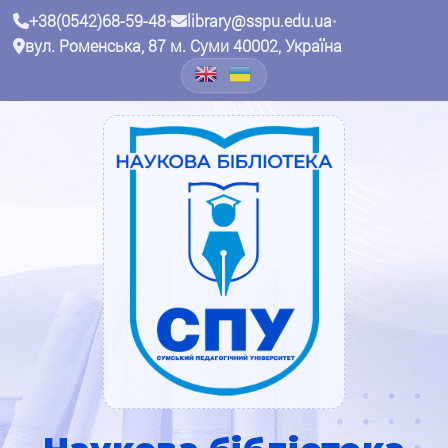
+38(0542)68-59-48
•
library@sspu.edu.ua
•
вул. Роменська, 87 м. Суми 40002, Україна