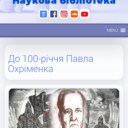
Наукова бібліотека
MENU
До 100-річчя Павла
Охріменка