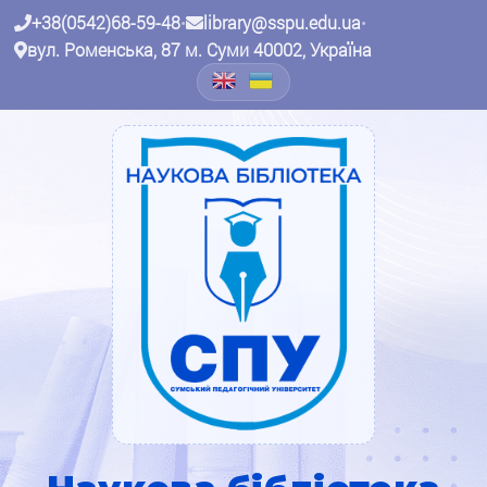
+38(0542)68-59-48
•
library@sspu.edu.ua
•
вул. Роменська, 87 м. Суми 40002, Україна