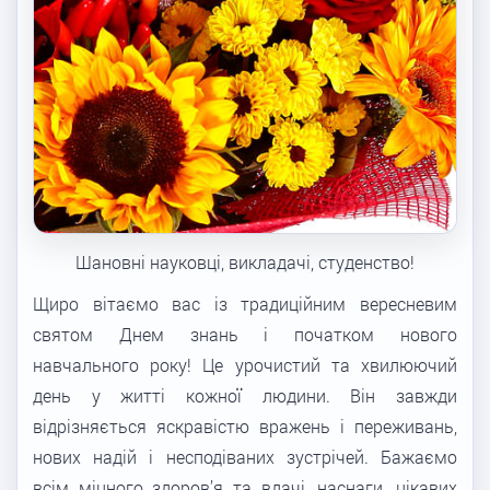
Шановні науковці, викладачі, студенство!
Щиро вітаємо вас із традиційним вересневим
святом Днем знань і початком нового
навчального року! Це урочистий та хвилюючий
день у житті кожної людини. Він завжди
відрізняється яскравістю вражень і переживань,
нових надій і несподіваних зустрічей. Бажаємо
всім міцного здоров’я та вдачі, наснаги, цікавих