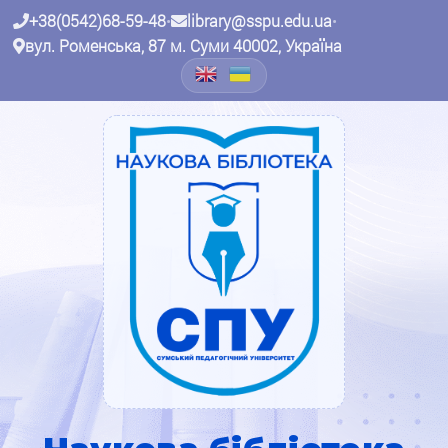
+38(0542)68-59-48
•
library@sspu.edu.ua
•
вул. Роменська, 87 м. Суми 40002, Україна