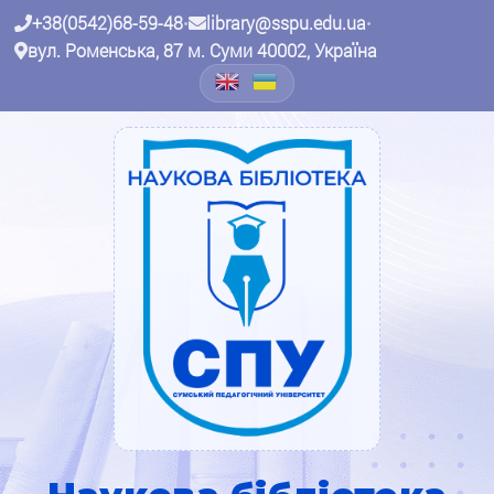
+38(0542)68-59-48
•
library@sspu.edu.ua
•
вул. Роменська, 87 м. Суми 40002, Україна