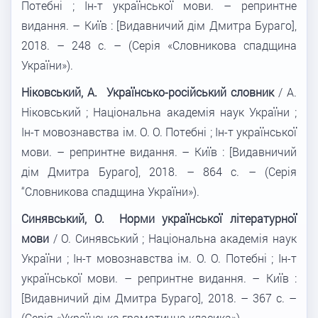
Потебні ; Ін-т української мови. – репринтне
видання. – Київ : [Видавничий дім Дмитра Бураго],
2018. – 248 с. – (Серія «Словникова спадщина
України»).
Ніковський, А. Українсько-російський словник
/ А.
Ніковський ; Національна академія наук України ;
Ін-т мовознавства ім. О. О. Потебні ; Ін-т української
мови. – репринтне видання. – Київ : [Видавничий
дім Дмитра Бураго], 2018. – 864 с. – (Серія
“Словникова спадщина України»).
Синявський, О. Норми української літературної
мови
/ О. Синявський ; Національна академія наук
України ; Ін-т мовознавства ім. О. О. Потебні ; Ін-т
української мови. – репринтне видання. – Київ :
[Видавничий дім Дмитра Бураго], 2018. – 367 с. –
(Серія «Українська граматична класика»).