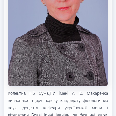
Колектив НБ СумДПУ імені А. С. Макаренка
висловлює щиру подяку кандидату філологічних
наук, доценту кафедри української мови і
літератури Бразі Ірині Іванівні за безцінні дари.