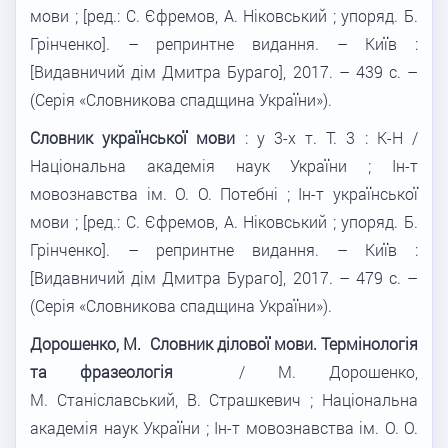
мови ; [ред.: С. Єфремов, А. Ніковський ; упоряд. Б.
Грінченко]. – репринтне видання. – Київ :
[Видавничий дім Дмитра Бураго], 2017. – 439 с. –
(Серія «Словникова спадщина України»).
Словник української мови
: у 3-х т. Т. 3 : К-Н /
Національна академія наук України ; Ін-т
мовознавства ім. О. О. Потебні ; Ін-т української
мови ; [ред.: С. Єфремов, А. Ніковський ; упоряд. Б.
Грінченко]. – репринтне видання. – Київ :
[Видавничий дім Дмитра Бураго], 2017. – 479 с. –
(Серія «Словникова спадщина України»).
Дорошенко, М. Словник ділової мови. Термінологія
та фразеологія
/ М. Дорошенко,
М. Станіславський, В. Страшкевич ; Національна
академія наук України ; Ін-т мовознавства ім. О. О.