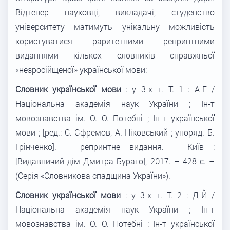
Відтепер науковці, викладачі, студенство
університету матимуть унікальну можливість
користуватися раритетними репринтними
виданнями кількох словників справжньої
«незросійщеної» української мови:
Словник української мови
: у 3-х т. Т. 1 : А-Г /
Національна академія наук України ; Ін-т
мовознавства ім. О. О. Потебні ; Ін-т української
мови ; [ред.: С. Єфремов, А. Ніковський ; упоряд. Б.
Грінченко]. – репринтне видання. – Київ :
[Видавничий дім Дмитра Бураго], 2017. – 428 с. –
(Серія «Словникова спадщина України»).
Словник української мови
: у 3-х т. Т. 2 : Д-Й /
Національна академія наук України ; Ін-т
мовознавства ім. О. О. Потебні ; Ін-т української