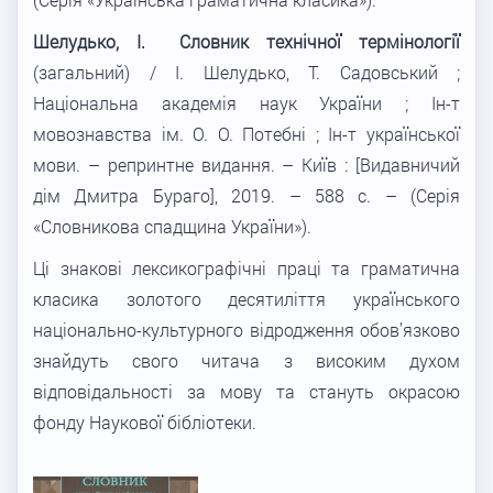
Шелудько, І. Словник технічної термінології
(загальний) / І. Шелудько, Т. Садовський ;
Національна академія наук України ; Ін-т
мовознавства ім. О. О. Потебні ; Ін-т української
мови. – репринтне видання. – Київ : [Видавничий
дім Дмитра Бураго], 2019. – 588 с. – (Серія
«Словникова спадщина України»).
Ці знакові лексикографічні праці та граматична
класика золотого десятиліття українського
національно-культурного відродження обов’язково
знайдуть свого читача з високим духом
відповідальності за мову та стануть окрасою
фонду Наукової бібліотеки.