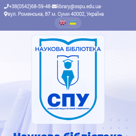
+38(0542)68-59-48
•
library@sspu.edu.ua
•
вул. Роменська, 87 м. Суми 40002, Україна