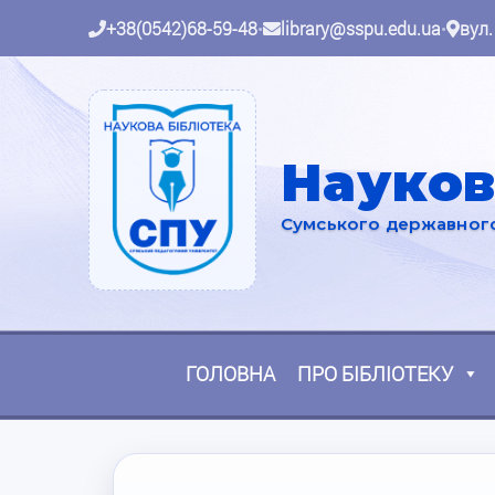
+38(0542)68-59-48
•
library@sspu.edu.ua
•
вул.
Науков
Сумського державного 
ГОЛОВНА
ПРО БІБЛІОТЕКУ