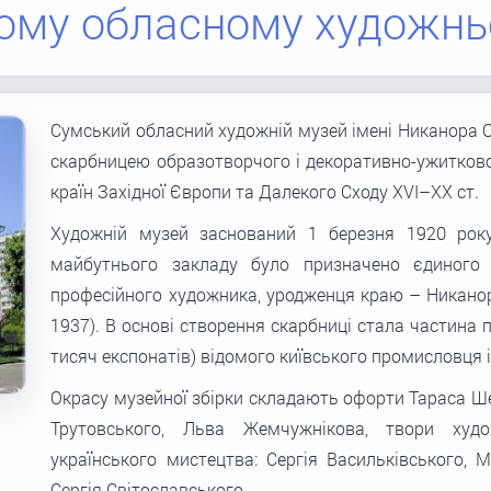
кому обласному художн
Сумський обласний художній музей імені Никанора 
скарбницею образотворчого і декоративно-ужитковог
країн Західної Європи та Далекого Сходу XVI–XX ст.
Художній музей заснований 1 березня 1920 року
майбутнього закладу було призначено єдиного
професійного художника, уродженця краю – Никано
1937). В основі створення скарбниці стала частина п
тисяч експонатів) відомого київського промисловця 
Окрасу музейної збірки складають офорти Тараса Ше
Трутовського, Льва Жемчужнікова, твори худож
українського мистецтва: Сергія Васильківського, 
Сергія Світославського.