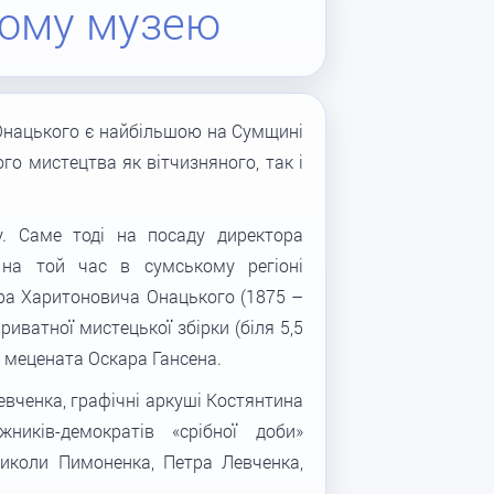
ьому музею
Онацького є найбільшою на Сумщині
о мистецтва як вітчизняного, так і
. Саме тоді на посаду директора
 на той час в сумському регіоні
ра Харитоновича Онацького (1875 –
риватної мистецької збірки (біля 5,5
і мецената Оскара Гансена.
вченка, графічні аркуші Костянтина
ників-демократів «срібної доби»
Миколи Пимоненка, Петра Левченка,