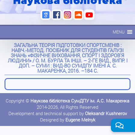
Наукова бібліотека
MENU
ЗАГАЛЬНА ТЕОРІЯ ПІДГОТОВКИ СПОРТСМЕНІВ :
НАВЧ.-МЕТОД. ПОСІБНИК ДЛЯ СТУДЕНТІВ ГАЛУЗІ
ЗНАНЬ «ФІЗИЧНЕ ВИХОВАННЯ, СПОРТ І ЗДОРОВ’Я
ЛЮДИНИ» / О. М. БУРЛА ТА ІНШІ. – 2-ГЕ ВИД., ВИПР. І
ДОП. – СУМИ : ВИД-ВО СУМДПУ ІМЕНІ А. С.
МАКАРЕНКА, 2016. –184 С.
Copyright ©
Наукова бібліотека СумДПУ ім. А.С. Макаренка
2014-2026, All Rights Reserved
Development and technical support by
Oleksandr Kushnerov
Designed by
Eugene Melnyk