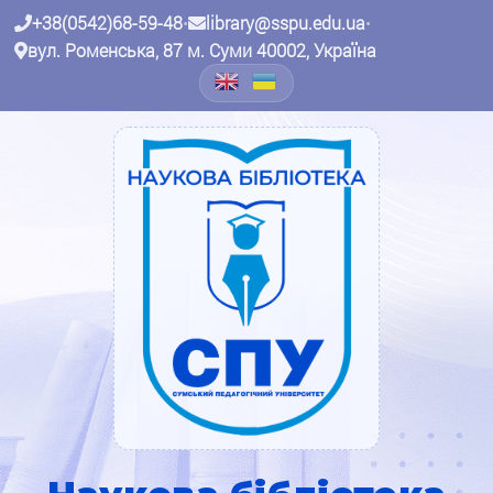
+38(0542)68-59-48
•
library@sspu.edu.ua
•
вул. Роменська, 87 м. Суми 40002, Україна