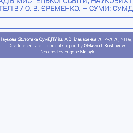
ІВ МИСТЕЦЬКОЇ ОСВІТИ, НАУКОВИХ ПР
ЕЛІВ / О. В. ЄРЕМЕНКО. – СУМИ: СУМДПУ
Наукова бібліотека СумДПУ ім. А.С. Макаренка
2014-2026, All Ri
Development and technical support by
Oleksandr Kushnerov
Designed by
Eugene Melnyk