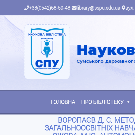
+38(0542)68-59-48
•
library@sspu.edu.ua
•
вул.
Науков
Сумського державного 
ГОЛОВНА
ПРО БІБЛІОТЕКУ
ВОРОПАЄВ Д. С. МЕТ
ЗАГАЛЬНООСВІТНІХ НАВЧА