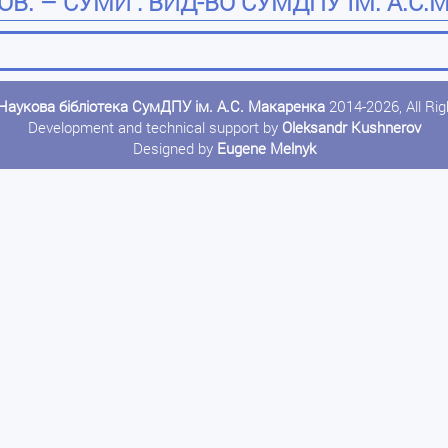
. – СУМИ : ВИД-ВО СУМДПУ ІМ. А.С.МА
Наукова бібліотека СумДПУ ім. А.С. Макаренка
2014-2026, All Ri
Development and technical support by
Oleksandr Kushnerov
Designed by
Eugene Melnyk