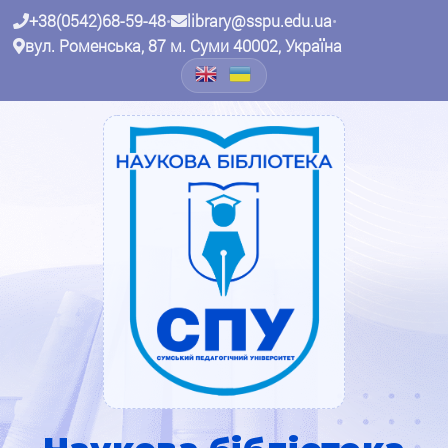
+38(0542)68-59-48
•
library@sspu.edu.ua
•
вул. Роменська, 87 м. Суми 40002, Україна