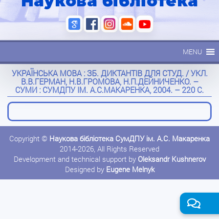
Наукова бібліотека
MENU
УКРАЇНСЬКА МОВА : ЗБ. ДИКТАНТІВ ДЛЯ СТУД. / УКЛ.
В.В.ГЕРМАН, Н.В.ГРОМОВА, Н.П.ДЕЙНИЧЕНКО. –
СУМИ : СУМДПУ ІМ. А.С.МАКАРЕНКА, 2004. – 220 С.
Copyright ©
Наукова бібліотека СумДПУ ім. А.С. Макаренка
2014-2026, All Rights Reserved
Development and technical support by
Oleksandr Kushnerov
Designed by
Eugene Melnyk