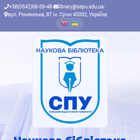
+38(0542)68-59-48
•
library@sspu.edu.ua
•
вул. Роменська, 87 м. Суми 40002, Україна