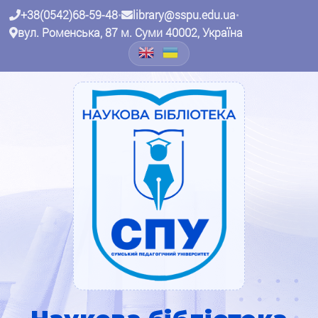
+38(0542)68-59-48
•
library@sspu.edu.ua
•
вул. Роменська, 87 м. Суми 40002, Україна