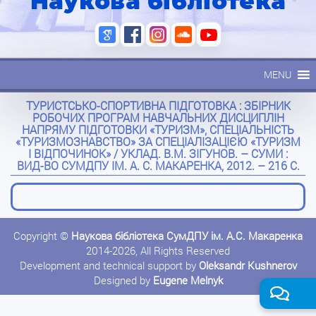
Наукова бібліотека
MENU
ТУРИСТСЬКО-СПОРТИВНА ПІДГОТОВКА : ЗБІРНИК
РОБОЧИХ ПРОГРАМ НАВЧАЛЬНИХ ДИСЦИПЛІН
НАПРЯМУ ПІДГОТОВКИ «ТУРИЗМ», СПЕЦІАЛЬНІСТЬ
«ТУРИЗМОЗНАВСТВО» ЗА СПЕЦІАЛІЗАЦІЄЮ «ТУРИЗМ
І ВІДПОЧИНОК» / УКЛАД. В.М. ЗІГУНОВ. – СУМИ :
ВИД-ВО СУМДПУ ІМ. А. С. МАКАРЕНКА, 2012. – 216 С.
Copyright ©
Наукова бібліотека СумДПУ ім. А.С. Макаренка
2014-2026, All Rights Reserved
Development and technical support by
Oleksandr Kushnerov
Designed by
Eugene Melnyk