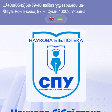
+38(0542)68-59-48
•
library@sspu.edu.ua
•
вул. Роменська, 87 м. Суми 40002, Україна