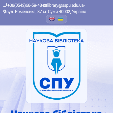
+38(0542)68-59-48
•
library@sspu.edu.ua
•
вул. Роменська, 87 м. Суми 40002, Україна