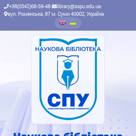
+38(0542)68-59-48
•
library@sspu.edu.ua
•
вул. Роменська, 87 м. Суми 40002, Україна