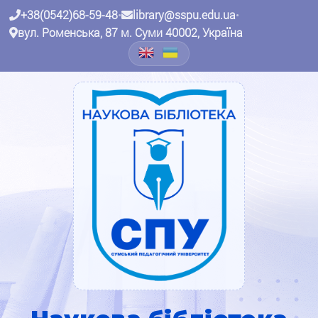
+38(0542)68-59-48
•
library@sspu.edu.ua
•
вул. Роменська, 87 м. Суми 40002, Україна