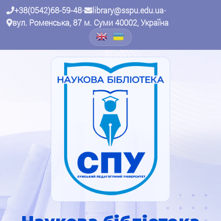
+38(0542)68-59-48
•
library@sspu.edu.ua
•
вул. Роменська, 87 м. Суми 40002, Україна