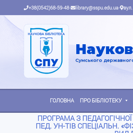
+38(0542)68-59-48
•
library@sspu.edu.ua
•
вул.
Науков
Сумського державного 
ГОЛОВНА
ПРО БІБЛІОТЕКУ
ПРОГРАМА З ПЕДАГОГІЧНОЇ П
ПЕД. УН-ТІВ СПЕЦІАЛЬН. «ФІ