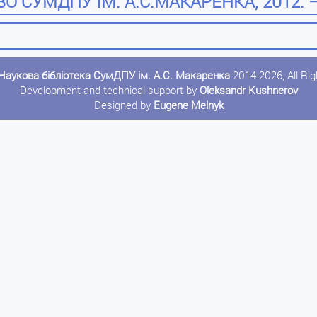
О СУМДПУ ІМ. А.С.МАКАРЕНКА, 2012. –
Наукова бібліотека СумДПУ ім. А.С. Макаренка
2014-2026, All Ri
Development and technical support by
Oleksandr Kushnerov
Designed by
Eugene Melnyk