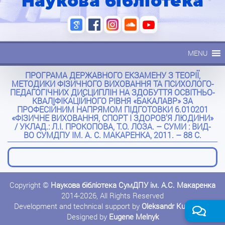
Наукова бібліотека
MENU
ПРОГРАМА ДЕРЖАВНОГО ЕКЗАМЕНУ З ТЕОРІЇ,
МЕТОДИКИ ФІЗИЧНОГО ВИХОВАННЯ ТА ПСИХОЛОГО-
ПЕДАГОГІЧНИХ ДИСЦИПЛІН НА ЗДОБУТТЯ ОСВІТНЬО-
КВАЛІФІКАЦІЙНОГО РІВНЯ «БАКАЛАВР» ЗА
ПРОФЕСІЙНИМ НАПРЯМОМ ПІДГОТОВКИ 6.010201
«ФІЗИЧНЕ ВИХОВАННЯ, СПОРТ І ЗДОРОВ’Я ЛЮДИНИ»
/ УКЛАД.: Л.І. ПРОКОПОВА, Т.О. ЛОЗА. – СУМИ : ВИД-
ВО СУМДПУ ІМ. А. С. МАКАРЕНКА, 2011. – 88 С.
Copyright ©
Наукова бібліотека СумДПУ ім. А.С. Макаренка
2014-2026, All Rights Reserved
Development and technical support by
Oleksandr Kushnerov
Designed by
Eugene Melnyk