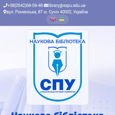
+38(0542)68-59-48
•
library@sspu.edu.ua
•
вул. Роменська, 87 м. Суми 40002, Україна