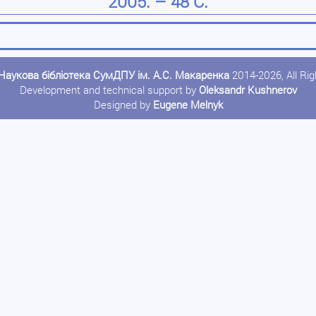
2005. – 48 С.
Наукова бібліотека СумДПУ ім. А.С. Макаренка
2014-2026, All Ri
Development and technical support by
Oleksandr Kushnerov
Designed by
Eugene Melnyk