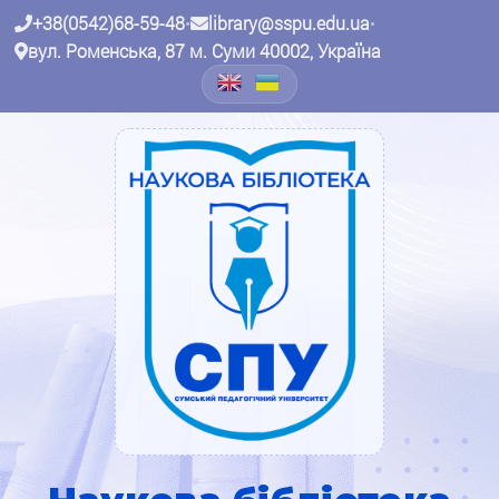
+38(0542)68-59-48
•
library@sspu.edu.ua
•
вул. Роменська, 87 м. Суми 40002, Україна