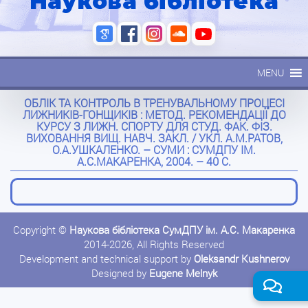
Наукова бібліотека
MENU
ОБЛІК ТА КОНТРОЛЬ В ТРЕНУВАЛЬНОМУ ПРОЦЕСІ
ЛИЖНИКІВ-ГОНЩИКІВ : МЕТОД. РЕКОМЕНДАЦІЇ ДО
КУРСУ З ЛИЖН. СПОРТУ ДЛЯ СТУД. ФАК. ФІЗ.
ВИХОВАННЯ ВИЩ. НАВЧ. ЗАКЛ. / УКЛ. А.М.РАТОВ,
О.А.УШКАЛЕНКО. – СУМИ : СУМДПУ ІМ.
А.С.МАКАРЕНКА, 2004. – 40 С.
Copyright ©
Наукова бібліотека СумДПУ ім. А.С. Макаренка
2014-2026, All Rights Reserved
Development and technical support by
Oleksandr Kushnerov
Designed by
Eugene Melnyk