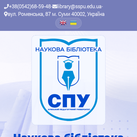
+38(0542)68-59-48
•
library@sspu.edu.ua
•
вул. Роменська, 87 м. Суми 40002, Україна