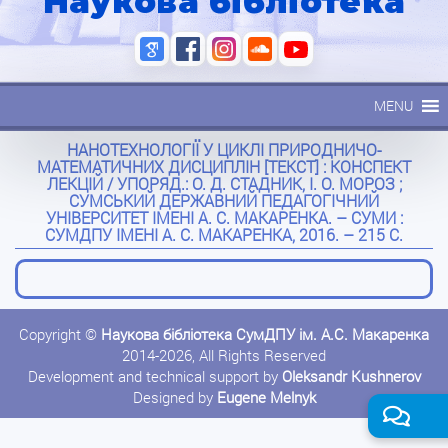
Наукова бібліотека
MENU
НАНОТЕХНОЛОГІЇ У ЦИКЛІ ПРИРОДНИЧО-
МАТЕМАТИЧНИХ ДИСЦИПЛІН [ТЕКСТ] : КОНСПЕКТ
ЛЕКЦІЙ / УПОРЯД.: О. Д. СТАДНИК, І. О. МОРОЗ ;
СУМСЬКИЙ ДЕРЖАВНИЙ ПЕДАГОГІЧНИЙ
УНІВЕРСИТЕТ ІМЕНІ А. С. МАКАРЕНКА. – СУМИ :
СУМДПУ ІМЕНІ А. С. МАКАРЕНКА, 2016. – 215 С.
Copyright ©
Наукова бібліотека СумДПУ ім. А.С. Макаренка
2014-2026, All Rights Reserved
Development and technical support by
Oleksandr Kushnerov
Designed by
Eugene Melnyk