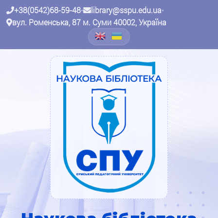
+38(0542)68-59-48
•
library@sspu.edu.ua
•
вул. Роменська, 87 м. Суми 40002, Україна