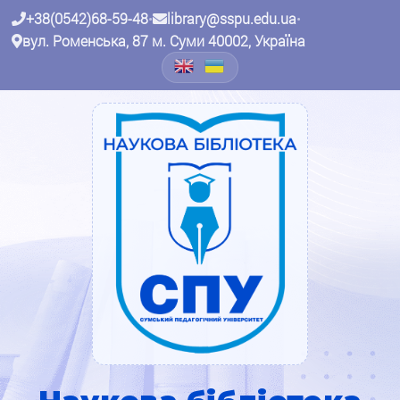
+38(0542)68-59-48
•
library@sspu.edu.ua
•
вул. Роменська, 87 м. Суми 40002, Україна