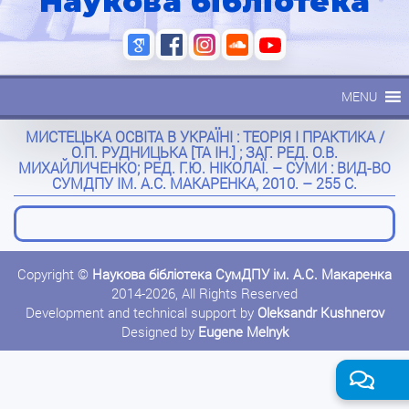
Наукова бібліотека
MENU
МИСТЕЦЬКА ОСВІТА В УКРАЇНІ : ТЕОРІЯ І ПРАКТИКА /
О.П. РУДНИЦЬКА [ТА ІН.] ; ЗАГ. РЕД. О.В.
МИХАЙЛИЧЕНКО; РЕД. Г.Ю. НІКОЛАЇ. – СУМИ : ВИД-ВО
СУМДПУ ІМ. А.С. МАКАРЕНКА, 2010. – 255 С.
Copyright ©
Наукова бібліотека СумДПУ ім. А.С. Макаренка
2014-2026, All Rights Reserved
Development and technical support by
Oleksandr Kushnerov
Designed by
Eugene Melnyk