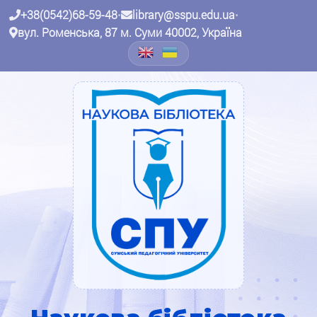
+38(0542)68-59-48
•
library@sspu.edu.ua
•
вул. Роменська, 87 м. Суми 40002, Україна