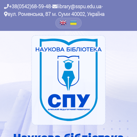
+38(0542)68-59-48
•
library@sspu.edu.ua
•
вул. Роменська, 87 м. Суми 40002, Україна