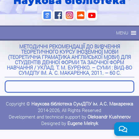
Наукова бібліотека
MENU
МЕТОДИЧНІ РЕКОМЕНДАЦІЇ ДО ВИВЧЕННЯ
ТЕОРЕТИЧНОГО КУРСУ ІНОЗЕМНОЇ МОВИ
(ТЕОРЕТИЧНА ГРАМАТИКА АНГЛІЙСЬКОЇ МОВИ) ДЛЯ
СТУДЕНТІВ ДЕННОЇ ФОРМИ ТА ЗАОЧНОЇ ФОРМ
НАВЧАННЯ / УКЛАД. Т. М. БУРЕНКО. – СУМИ : ВИД-ВО
СУМДПУ ІМ. А. С. МАКАРЕНКА, 2011. – 60 С.
Copyright ©
Наукова бібліотека СумДПУ ім. А.С. Макаренка
2014-2026, All Rights Reserved
Development and technical support by
Oleksandr Kushnerov
Designed by
Eugene Melnyk