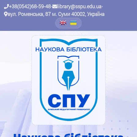
+38(0542)68-59-48
•
library@sspu.edu.ua
•
вул. Роменська, 87 м. Суми 40002, Україна