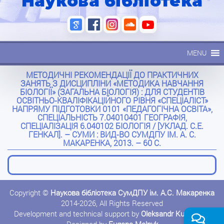
Наукова бібліотека
MENU
МЕТОДИЧНІ РЕКОМЕНДАЦІЇ ДО ПРАКТИЧНИХ
ЗАНЯТЬ З ДИСЦИПЛІНИ «МЕТОДИКА НАВЧАННЯ
БІОЛОГІЇ» (ЗАГАЛЬНА БІОЛОГІЯ) : ДЛЯ СТУДЕНТІВ
ОСВІТНЬО-КВАЛІФІКАЦІЙНОГО РІВНЯ «СПЕЦІАЛІСТ»
НАПРЯМУ ПІДГОТОВКИ 0101 «ПЕДАГОГІЧНА ОСВІТА»,
СПЕЦІАЛЬНІСТЬ 7.04010401 ГЕОГРАФІЯ,
СПЕЦІАЛІЗАЦІЯ 6.040102 БІОЛОГІЯ / [УКЛАД. С.Е.
ГЕНКАЛ]. – СУМИ : ВИД-ВО СУМДПУ ІМ. А. С.
МАКАРЕНКА, 2013. – 60 С.
Copyright ©
Наукова бібліотека СумДПУ ім. А.С. Макаренка
2014-2026, All Rights Reserved
Development and technical support by
Oleksandr Kushnerov