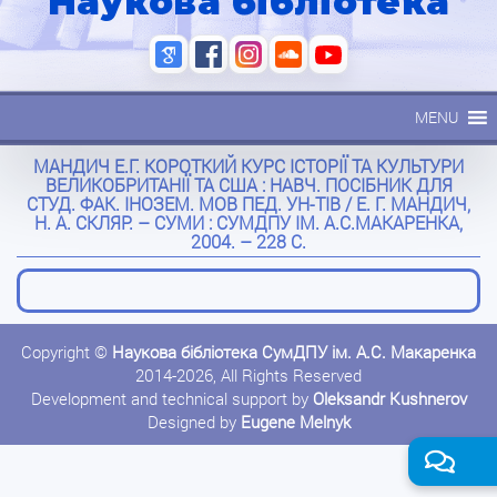
Наукова бібліотека
MENU
МАНДИЧ Е.Г. КОРОТКИЙ КУРС ІСТОРІЇ ТА КУЛЬТУРИ
ВЕЛИКОБРИТАНІЇ ТА США : НАВЧ. ПОСІБНИК ДЛЯ
СТУД. ФАК. ІНОЗЕМ. МОВ ПЕД. УН-ТІВ / Е. Г. МАНДИЧ,
Н. А. СКЛЯР. – СУМИ : СУМДПУ ІМ. А.С.МАКАРЕНКА,
2004. – 228 С.
Copyright ©
Наукова бібліотека СумДПУ ім. А.С. Макаренка
2014-2026, All Rights Reserved
Development and technical support by
Oleksandr Kushnerov
Designed by
Eugene Melnyk