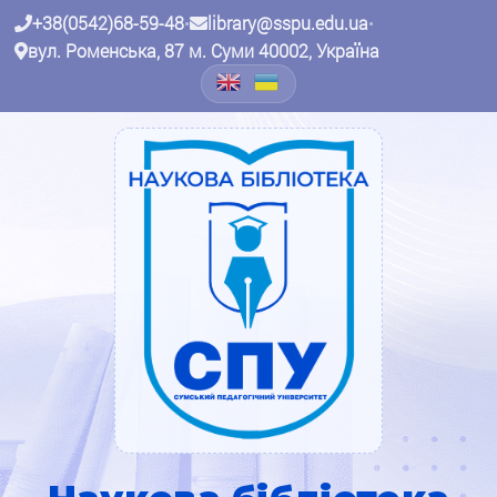
+38(0542)68-59-48
•
library@sspu.edu.ua
•
вул. Роменська, 87 м. Суми 40002, Україна