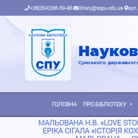
+38(0542)68-59-48
•
library@sspu.edu.ua
•
вул.
Науков
Сумського державного 
ГОЛОВНА
ПРО БІБЛІОТЕКУ
МАЛЬОВАНА Н.В. «LOVE ST
ЕРІКА СІГАЛА «ІСТОРІЯ КОХ