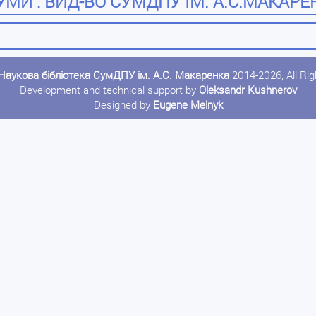
МИ : ВИД-ВО СУМДПУ ІМ. А.С.МАКАРЕНКА
Наукова бібліотека СумДПУ ім. А.С. Макаренка
2014-2026, All Ri
Development and technical support by
Oleksandr Kushnerov
Designed by
Eugene Melnyk