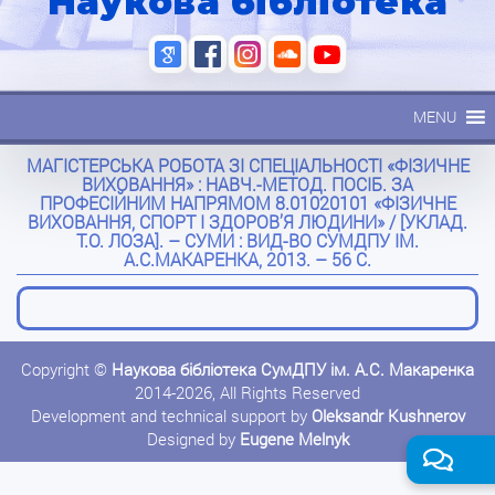
Наукова бібліотека
MENU
МАГІСТЕРСЬКА РОБОТА ЗІ СПЕЦІАЛЬНОСТІ «ФІЗИЧНЕ
ВИХОВАННЯ» : НАВЧ.-МЕТОД. ПОСІБ. ЗА
ПРОФЕСІЙНИМ НАПРЯМОМ 8.01020101 «ФІЗИЧНЕ
ВИХОВАННЯ, СПОРТ І ЗДОРОВ’Я ЛЮДИНИ» / [УКЛАД.
Т.О. ЛОЗА]. – СУМИ : ВИД-ВО СУМДПУ ІМ.
А.С.МАКАРЕНКА, 2013. – 56 С.
Copyright ©
Наукова бібліотека СумДПУ ім. А.С. Макаренка
2014-2026, All Rights Reserved
Development and technical support by
Oleksandr Kushnerov
Designed by
Eugene Melnyk