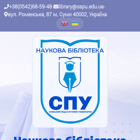
+38(0542)68-59-48
•
library@sspu.edu.ua
•
вул. Роменська, 87 м. Суми 40002, Україна