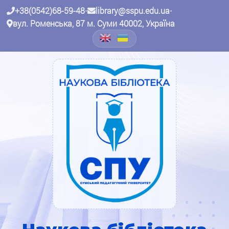
+38(0542)68-59-48
•
library@sspu.edu.ua
•
вул. Роменська, 87 м. Суми 40002, Україна