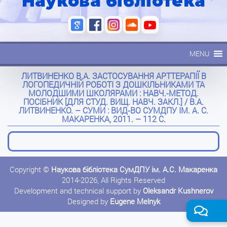
Наукова бібліотека
MENU
ЛИТВИНЕНКО В.А. ЗАСТОСУВАННЯ АРТТЕРАПІЇ В
ЛОГОПЕДИЧНІЙ РОБОТІ З ДОШКІЛЬНИКАМИ ТА
МОЛОДШИМИ ШКОЛЯРАМИ : НАВЧ.-МЕТОД.
ПОСІБНИК [ДЛЯ СТУД. ВИЩ. НАВЧ. ЗАКЛ.] / В.А.
ЛИТВИНЕНКО. – СУМИ : ВИД-ВО СУМДПУ ІМ. А. С.
МАКАРЕНКА, 2011. – 112 С.
Copyright ©
Наукова бібліотека СумДПУ ім. А.С. Макаренка
2014-2026, All Rights Reserved
Development and technical support by
Oleksandr Kushnerov
Designed by
Eugene Melnyk