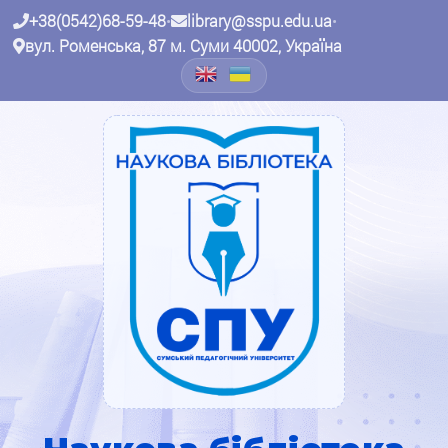
+38(0542)68-59-48
•
library@sspu.edu.ua
•
вул. Роменська, 87 м. Суми 40002, Україна