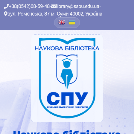
+38(0542)68-59-48
•
library@sspu.edu.ua
•
вул. Роменська, 87 м. Суми 40002, Україна