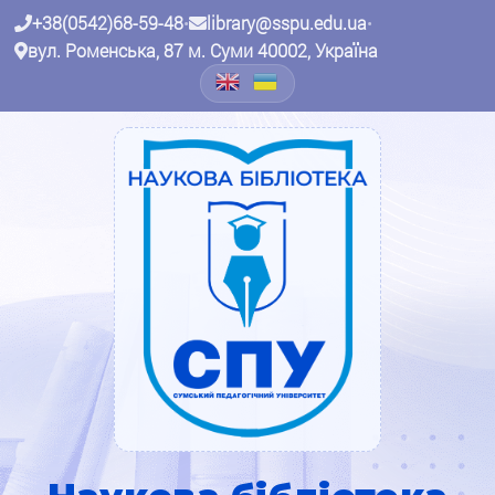
+38(0542)68-59-48
•
library@sspu.edu.ua
•
вул. Роменська, 87 м. Суми 40002, Україна