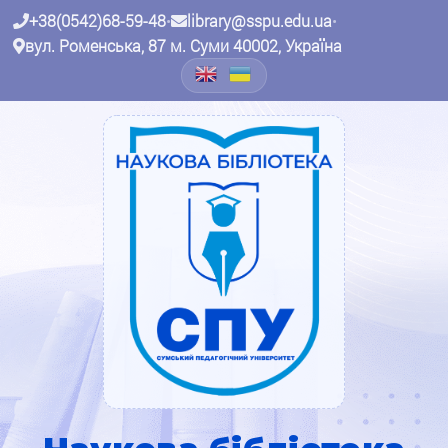
+38(0542)68-59-48
•
library@sspu.edu.ua
•
вул. Роменська, 87 м. Суми 40002, Україна