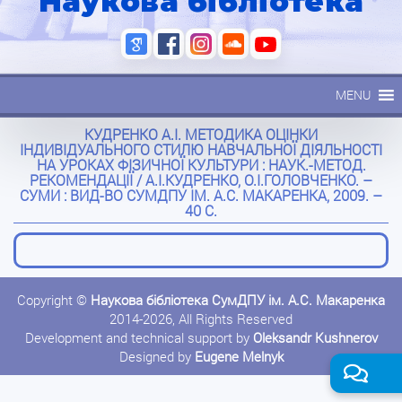
Наукова бібліотека
MENU
КУДРЕНКО А.І. МЕТОДИКА ОЦІНКИ
ІНДИВІДУАЛЬНОГО СТИЛЮ НАВЧАЛЬНОЇ ДІЯЛЬНОСТІ
НА УРОКАХ ФІЗИЧНОЇ КУЛЬТУРИ : НАУК.-МЕТОД.
РЕКОМЕНДАЦІЇ / А.І.КУДРЕНКО, О.І.ГОЛОВЧЕНКО. –
СУМИ : ВИД-ВО СУМДПУ ІМ. А.С. МАКАРЕНКА, 2009. –
40 С.
Copyright ©
Наукова бібліотека СумДПУ ім. А.С. Макаренка
2014-2026, All Rights Reserved
Development and technical support by
Oleksandr Kushnerov
Designed by
Eugene Melnyk