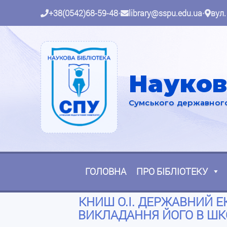
+38(0542)68-59-48
•
library@sspu.edu.ua
•
вул.
Науков
Сумського державного 
ГОЛОВНА
ПРО БІБЛІОТЕКУ
КНИШ О.І. ДЕРЖАВНИЙ Е
ВИКЛАДАННЯ ЙОГО В ШКОЛ