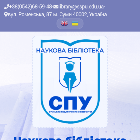
+38(0542)68-59-48
•
library@sspu.edu.ua
•
вул. Роменська, 87 м. Суми 40002, Україна