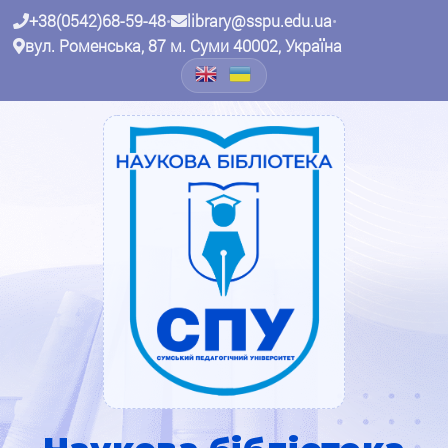
+38(0542)68-59-48
•
library@sspu.edu.ua
•
вул. Роменська, 87 м. Суми 40002, Україна