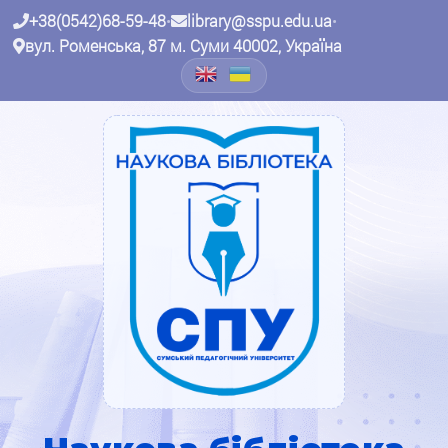
+38(0542)68-59-48
•
library@sspu.edu.ua
•
вул. Роменська, 87 м. Суми 40002, Україна