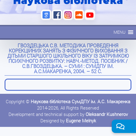
Наукова бібліотека
MENU
ГВОЗДЕЦЬКА С.В. МЕТОДИКА ПРОВЕДЕННЯ
КОРЕКЦІЙНИХ ЗАНЯТЬ З ФІЗИЧНОГО ВИХОВАННЯ З
ДІТЬМИ СТАРШОГО ШКІЛЬНОГО ВІКУ ІЗ ЗАТРИМКОЮ
ПСИХІЧНОГО РОЗВИТКУ: НАВЧ.-МЕТОД. ПОСІБНИК /
С.В.ГВОЗДЕЦЬКА. – СУМИ : СУМДПУ ІМ.
А.С.МАКАРЕНКА, 2004. – 52 С.
Copyright ©
Наукова бібліотека СумДПУ ім. А.С. Макаренка
2014-2026, All Rights Reserved
Development and technical support by
Oleksandr Kushnerov
Designed by
Eugene Melnyk