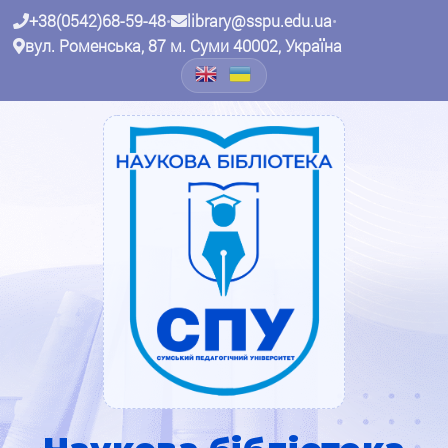
+38(0542)68-59-48
•
library@sspu.edu.ua
•
вул. Роменська, 87 м. Суми 40002, Україна