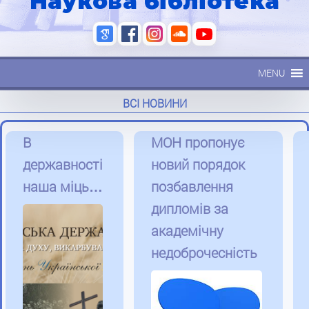
Наукова бібліотека
MENU
ВСІ НОВИНИ
В
МОН пропонує
державності
новий порядок
наша міць…
позбавлення
дипломів за
академічну
недоброчесність