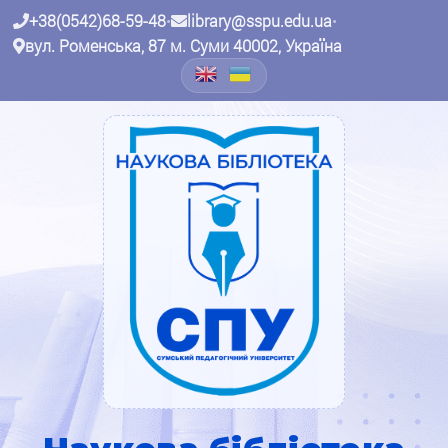
+38(0542)68-59-48
•
library@sspu.edu.ua
•
вул. Роменська, 87 м. Суми 40002, Україна