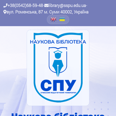
+38(0542)68-59-48
•
library@sspu.edu.ua
•
вул. Роменська, 87 м. Суми 40002, Україна