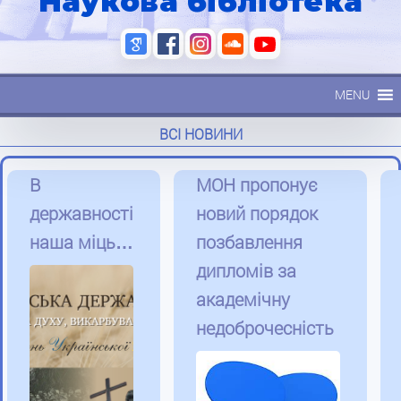
Наукова бібліотека
MENU
ВСІ НОВИНИ
В
МОН пропонує
державності
новий порядок
наша міць…
позбавлення
дипломів за
академічну
недоброчесність