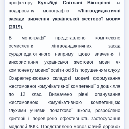
професору
Кульбіді Світлані Вікторівні
за
подаровану монографію «
Лінгводидактичні
засади вивчення української жестової мови»
(2019).
В монографії представлено комплексне
осмислення лінгводидактичних засад
сурдопедагогічного напряму щодо вивчення і
використання української жестової мови як
компоненту мовної освіти осіб із порушенням слуху.
Охарактеризовано складові моделі формування
жестомовної комунікативної компетенції з дошкілля
по 12 клас. Визначено рівні опанування
жестомовною комунікативною компетенцією
глухими учнями початкової школи, розроблено
критерії і перевірено ефективність застосування
моделей ЖКК. Представлено мовознавчий доробок