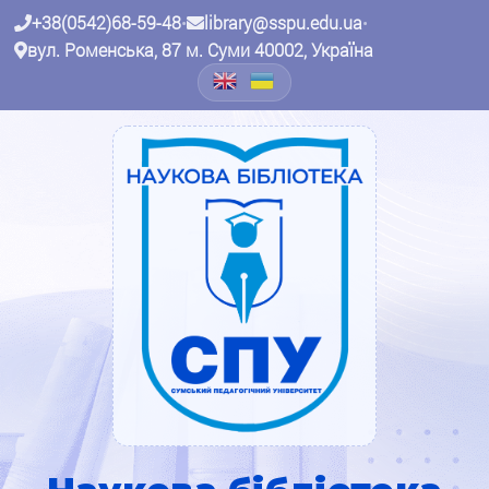
+38(0542)68-59-48
•
library@sspu.edu.ua
•
вул. Роменська, 87 м. Суми 40002, Україна