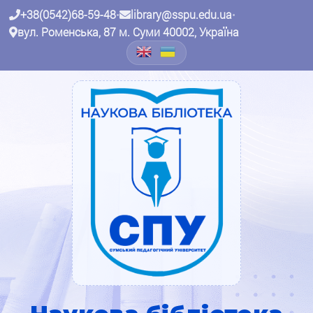
+38(0542)68-59-48
•
library@sspu.edu.ua
•
вул. Роменська, 87 м. Суми 40002, Україна