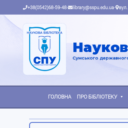
+38(0542)68-59-48
•
library@sspu.edu.ua
•
вул.
Науков
Сумського державного 
ГОЛОВНА
ПРО БІБЛІОТЕКУ