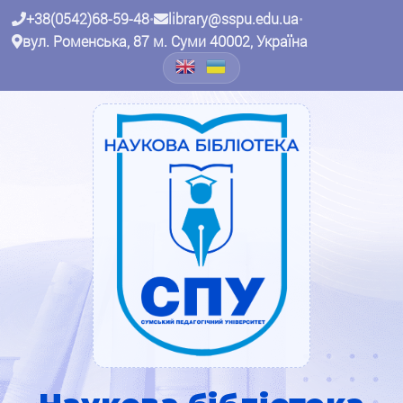
+38(0542)68-59-48
•
library@sspu.edu.ua
•
вул. Роменська, 87 м. Суми 40002, Україна