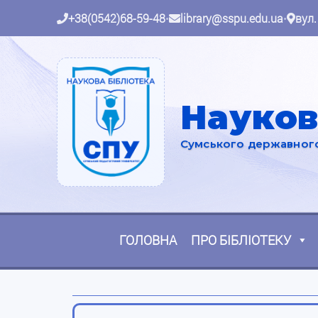
+38(0542)68-59-48
•
library@sspu.edu.ua
•
вул.
Науков
Сумського державного 
ГОЛОВНА
ПРО БІБЛІОТЕКУ