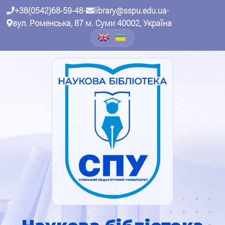
+38(0542)68-59-48
•
library@sspu.edu.ua
•
вул. Роменська, 87 м. Суми 40002, Україна